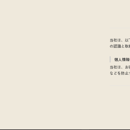
当社は、以
の認識と取
個人情報
当社は、お
などを防止
対策を実施
個人情報
お客さまか
や資料のご
個人情報
当社は、お