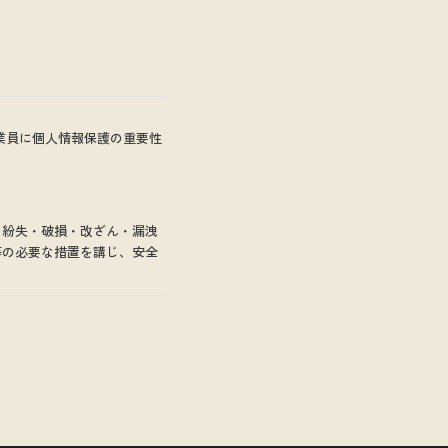
業員に個人情報保護の重要性
・紛失・破損・改ざん・漏洩
等の必要な措置を講じ、安全
する回答として、電子メール
場合を除き、個人情報を第三