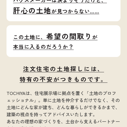
よくある質問
肝心の土地
が見つからない……
来店予約
物件紹介
希望の間取り
この土地に、
が
無料査定
お知らせ
本当に入るのだろうか？
04-2941-4600
スタッフブログ
営業時間 10:00～18:00(水曜定休)
注文住宅の土地探しには、
特有の不安がつきものです。
個人情報保護方針
株式会社TOCHIYA
〒359-0046 埼玉県所沢市北所沢町2011番地1
TOCHIYAは、住宅展示場に拠点を置く「土地のプロフ
サイトマップ
ェッショナル」。
単に土地を仲介するだけでなく、その
土地にどんな家が建ち、どんな暮らしができるかまで、
建築の視点を持ってアドバイスいたします。
あなたの理想の家づくりを、土台から支えるパートナー