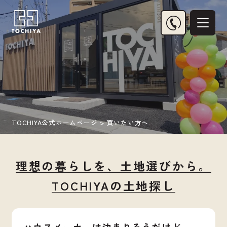
買いたい方へ
売りたい方へ
TOCHIYA公式ホームページ
>
買いたい方へ
選ばれる理由
理想の暮らしを、土地選びから。
スタッフ紹介
TOCHIYAの土地探し
お客様の声
お問い合わせ
ハウスメーカーは決まりそうだけど、